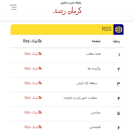
RSS
ردیف
صفحه
لینک Rss
۱
همه مطالب
لینک Rss
۲
برگزیده ها
لینک Rss
۳
منطقه آزاد کیش
لینک Rss
۴
معاونت امور زنان و خانواده
لینک Rss
۵
سیاسی
لینک Rss
۶
اقتصادی
لینک Rss