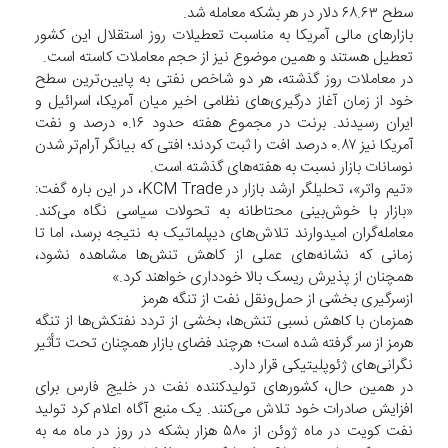
سطح ۶۸.۶۳ دلار در هر بشکه معامله شد.
بازارهای مالی آمریکا به مناسبت تعطیلات روز استقلال این کشور
تعطیل هستند و همین موضوع نیز از حجم معاملات کاسته است.
در معاملات روز گذشته، هر دو شاخص نفتی به پایین‌ترین سطح
خود از زمان آغاز درگیری‌های نظامی اخیر میان آمریکا، اسرائیل و
ایران رسیدند. برنت در مجموع هفته حدود ۰.۱۶ درصد و نفت
آمریکا نیز ۰.۸۷ درصد افت را ثبت کردند؛ افتی که بیانگر آرام‌تر شدن
نوسانات بازار نسبت به هفته‌های گذشته است.
«تیم واتر»، تحلیلگر ارشد بازار در KCM Trade، در این باره گفت:
«بازار با خوش‌بینی محتاطانه به تحولات سیاسی نگاه می‌کند.
معامله‌گران امیدوارند تلاش‌های دیپلماتیک به نتیجه برسد، اما تا
زمانی که نشانه‌های عملی از کاهش تنش‌ها مشاهده نشود،
همچنان از پذیرش ریسک بالا خودداری خواهند کرد.»
ازسرگیری بخشی از حمل‌ونقل نفت از تنگه هرمز
همزمان با کاهش نسبی تنش‌ها، بخشی از تردد نفتکش‌ها از تنگه
هرمز از سر گرفته شده است؛ هرچند فضای بازار همچنان تحت تأثیر
نگرانی‌های ژئوپلیتیکی قرار دارد.
در همین حال، کشورهای تولیدکننده نفت در خلیج فارس برای
افزایش صادرات خود تلاش می‌کنند. یک منبع آگاه اعلام کرد تولید
نفت کویت در ماه ژوئن از ۵۸۰ هزار بشکه در روز در ماه مه به