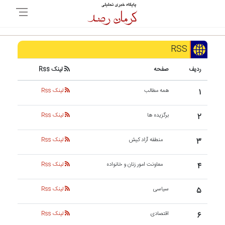
RSS
ردیف
صفحه
لینک Rss
۱
همه مطالب
لینک Rss
۲
برگزیده ها
لینک Rss
۳
منطقه آزاد کیش
لینک Rss
۴
معاونت امور زنان و خانواده
لینک Rss
۵
سیاسی
لینک Rss
۶
اقتصادی
لینک Rss